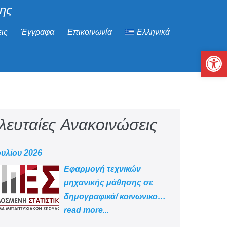
μης
ις
Έγγραφα
Επικοινωνία
Ελληνικά
Αν
λευταίες Ανακοινώσεις
ουλίου 2026
Εφαρμογή τεχνικών
μηχανικής μάθησης σε
δημογραφικά/ κοινωνικο
-οικονομικά δεδομένα
read more...