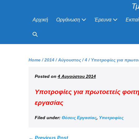
Τμ
Αρχική
Οργάνωση
Έρευνα
Εκπα
Home
/
2014
/
Αύγουστος
/
4
/
Υποτροφίες για πρωτοε
Posted on
4 Αυγούστου 2014
Υποτροφίες για πρωτοετείς φοιτη
εργασίας
Filed under:
Θέσεις Εργασίας
,
Υποτροφίες
← Previous Post