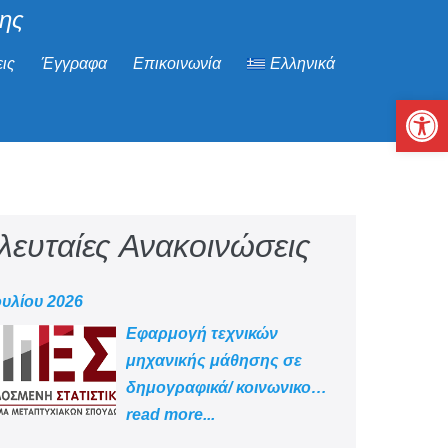
μης
ις
Έγγραφα
Επικοινωνία
Ελληνικά
Αν
λευταίες Ανακοινώσεις
ουλίου 2026
Εφαρμογή τεχνικών
μηχανικής μάθησης σε
δημογραφικά/ κοινωνικο
-οικονομικά δεδομένα
read more...