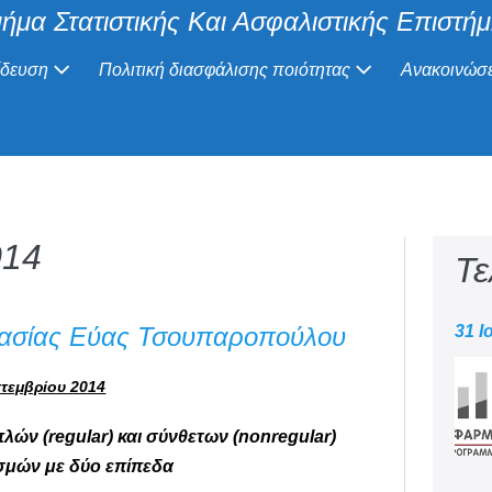
ήμα Στατιστικής Και Ασφαλιστικής Επιστή
ίδευση
Πολιτική διασφάλισης ποιότητας
Ανακοινώσε
014
Τε
γασίας Εύας Τσουπαροπούλου
31 Ι
πτεμβρίου 2014
πλών (regular) και σύνθετων (nonregular)
σμών με δύο επίπεδα