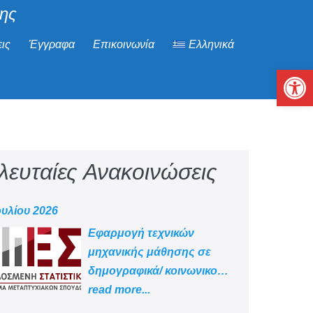
μης
ις
Έγγραφα
Επικοινωνία
Ελληνικά
Αν
λευταίες Ανακοινώσεις
ουλίου 2026
Εφαρμογή τεχνικών
μηχανικής μάθησης σε
δημογραφικά/ κοινωνικο
-οικονομικά δεδομένα
read more...