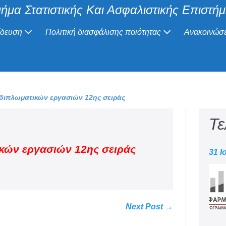
ήμα Στατιστικής Και Ασφαλιστικής Επιστή
ίδευση
Πολιτική διασφάλισης ποιότητας
Ανακοινώσε
ιπλωματικών εργασιών 12ης σειράς
Τε
κών εργασιών 12ης σειράς
31 Ι
Next Post →