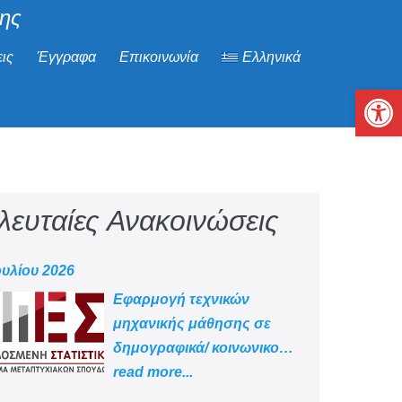
μης
ις
Έγγραφα
Επικοινωνία
Ελληνικά
Αν
λευταίες Ανακοινώσεις
ουλίου 2026
Εφαρμογή τεχνικών
μηχανικής μάθησης σε
δημογραφικά/ κοινωνικο
-οικονομικά δεδομένα
read more...