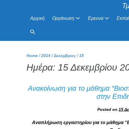
Τμ
Αρχική
Οργάνωση
Έρευνα
Εκπα
Home
/
2014
/
Δεκέμβριος
/
15
Ημέρα:
15 Δεκεμβρίου 2
Ανακοίνωση για το μάθημα “Βιοστα
στην Επιδη
Posted on
15 Δ
Αναπλήρωση εργαστηρίου για το μάθημα “Βι