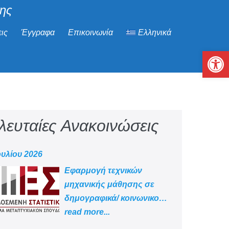
μης
ις
Έγγραφα
Επικοινωνία
Ελληνικά
Αν
λευταίες Ανακοινώσεις
ουλίου 2026
Εφαρμογή τεχνικών
μηχανικής μάθησης σε
δημογραφικά/ κοινωνικο
-οικονομικά δεδομένα
read more...