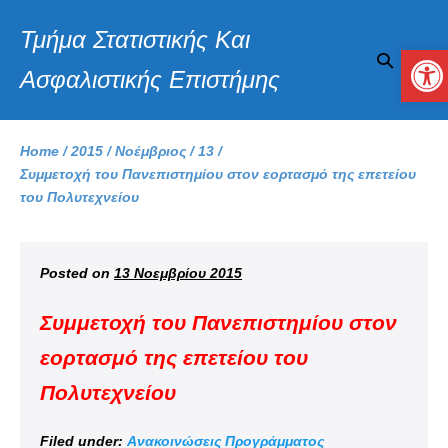
Τμήμα Στατιστικής Και
Αν
Ασφαλιστικής Επιστήμης
Home
/
2015
/
Νοέμβριος
/
13
/
Συμμετοχή του Πανεπιστημίου στον εορτασμό της επετείου
του Πολυτεχνείου
Posted on
13 Νοεμβρίου 2015
Συμμετοχή του Πανεπιστημίου στον
εορτασμό της επετείου του
Πολυτεχνείου
Filed under:
Ανακοινώσεις Προγράμματος