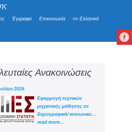
μης
ις
Έγγραφα
Επικοινωνία
Ελληνικά
Αν
λευταίες Ανακοινώσεις
ουλίου 2026
Εφαρμογή τεχνικών
μηχανικής μάθησης σε
δημογραφικά/ κοινωνικο
-οικονομικά δεδομένα
read more...