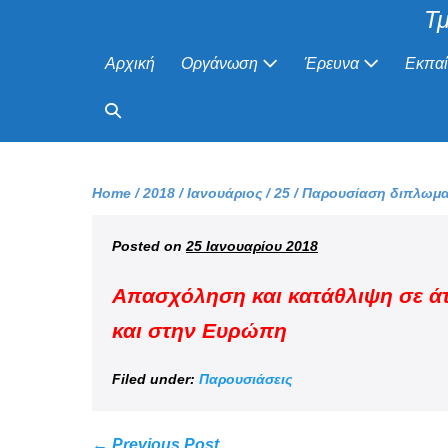
Τμ
Αρχική
Οργάνωση
Έρευνα
Εκπα
Home
/
2018
/
Ιανουάριος
/
25
/
Παρουσίαση διπλωμα
Posted on
25 Ιανουαρίου 2018
Απασχόληση και κατάθλιψη σε άτ
και στην Ευρώπη
Filed under:
Παρουσιάσεις
← Previous Post