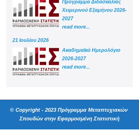
Πρόγραμμα Διδασκαλίας
Χειμερινού Εξαμήνου 2026-
2027
read more...
21 Ιουλίου 2026
Aκαδημαϊκό Ημερολόγιο
2026-2027
read more...
© Copyright - 2023 Πρόγραμμα Μεταπτυχιακών
Σπουδών στην Εφαρμοσμένη Στατιστική