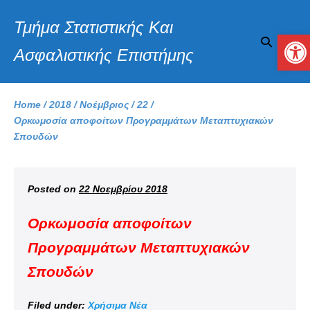
Τμήμα Στατιστικής Και
Αν
Ασφαλιστικής Επιστήμης
Home
/
2018
/
Νοέμβριος
/
22
/
Ορκωμοσία αποφοίτων Προγραμμάτων Μεταπτυχιακών
Σπουδών
Posted on
22 Νοεμβρίου 2018
Ορκωμοσία αποφοίτων
Προγραμμάτων Μεταπτυχιακών
Σπουδών
Filed under:
Χρήσιμα Νέα