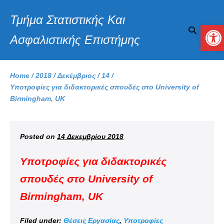
Τμήμα Στατιστικής Και
Αν
Ασφαλιστικής Επιστήμης
Home
/
2018
/
Δεκέμβριος
/
14
/
Υποτροφίες για διδακτορικές σπουδές στο University of
Birmingham, UK
Posted on
14 Δεκεμβρίου 2018
Υποτροφίες για διδακτορικές
σπουδές στο University of
Birmingham, UK
Filed under:
Θέσεις Εργασίας
,
Υποτροφίες