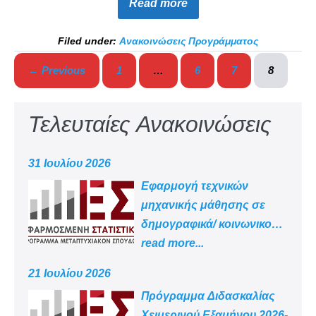
Read more
Filed under:
Ανακοινώσεις Προγράμματος
← Previous
1
…
6
7
8
Τελευταίες Ανακοινώσεις
31 Ιουλίου 2026
Εφαρμογή τεχνικών
μηχανικής μάθησης σε
δημογραφικά/ κοινωνικο
-οικονομικά δεδομένα
read more...
21 Ιουλίου 2026
Πρόγραμμα Διδασκαλίας
Χειμερινού Εξαμήνου 2026-