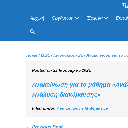
Τμ
Αρχική
Οργάνωση
Έρευνα
Εκπα
Home
/
2021
/
Ιανουάριος
/
21
/
Ανακοίνωση για το 
Posted on
21 Ιανουαρίου 2021
Ανακοίνωση για το μάθημα
«Ανά
Ανάλυση διακύμανσης»
Filed under:
Ανακοινώσεις Μαθημάτων
← Previous Post