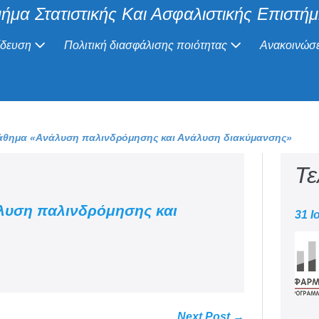
ήμα Στατιστικής Και Ασφαλιστικής Επιστή
ίδευση
Πολιτική διασφάλισης ποιότητας
Ανακοινώσε
μάθημα «Ανάλυση παλινδρόμησης και Ανάλυση διακύμανσης»
Τε
λυση παλινδρόμησης και
31 Ι
Next Post →