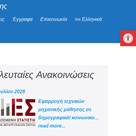
μης
ις
Έγγραφα
Επικοινωνία
Ελληνικά
Αν
λευταίες Ανακοινώσεις
ουλίου 2026
Εφαρμογή τεχνικών
μηχανικής μάθησης σε
δημογραφικά/ κοινωνικο
-οικονομικά δεδομένα
read more...