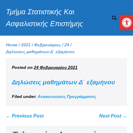
Τμήμα Στατιστικής Και
Αν
Ασφαλιστικής Επιστήμης
Home
/
2021
/
Φεβρουάριος
/
24
/
Δηλώσεις μαθημάτων Δ΄ εξαμήνου
Posted on
24 Φεβρουαρίου 2021
Δηλώσεις μαθημάτων Δ΄ εξαμήνου
Filed under:
Ανακοινώσεις Προγράμματος
← Previous Post
Next Post →