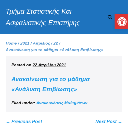
Τμήμα Στατιστικής Και
Αν
Ασφαλιστικής Επιστήμης
Home
/
2021
/
Απρίλιος
/
22
/
Ανακοίνωση για το μάθημα «Ανάλυση Επιβίωσης»
Posted on
22 Απριλίου 2021
Ανακοίνωση για το μάθημα
«Ανάλυση Επιβίωσης»
Filed under:
Ανακοινώσεις Μαθημάτων
← Previous Post
Next Post →