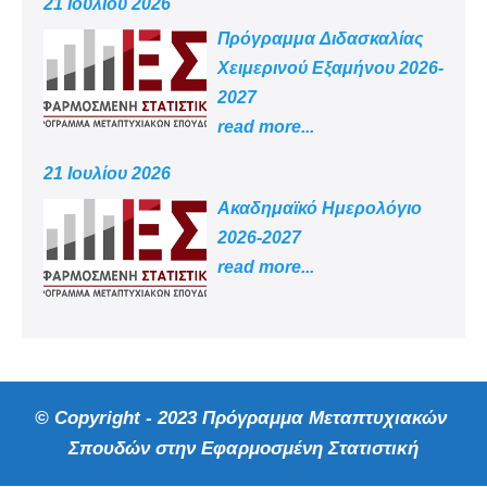
21 Ιουλίου 2026
Πρόγραμμα Διδασκαλίας
Χειμερινού Εξαμήνου 2026-
2027
read more...
21 Ιουλίου 2026
Aκαδημαϊκό Ημερολόγιο
2026-2027
read more...
© Copyright - 2023 Πρόγραμμα Μεταπτυχιακών
Σπουδών στην Εφαρμοσμένη Στατιστική