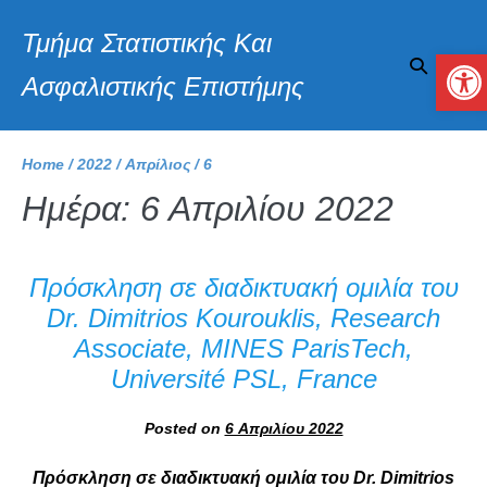
Τμήμα Στατιστικής Και
Αν
Ασφαλιστικής Επιστήμης
Home
/
2022
/
Απρίλιος
/
6
Ημέρα:
6 Απριλίου 2022
Πρόσκληση σε διαδικτυακή ομιλία του
Dr. Dimitrios Kourouklis, Research
Associate, MINES ParisTech,
Université PSL, France
Posted on
6 Απριλίου 2022
Πρόσκληση σε διαδικτυακή ομιλία του Dr. Dimitrios