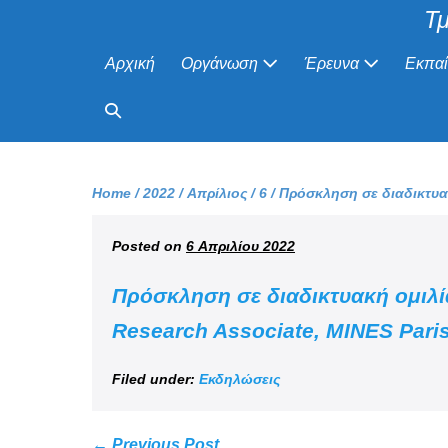
Τμ
Αρχική
Οργάνωση
Έρευνα
Εκπα
Home
/
2022
/
Απρίλιος
/
6
/
Πρόσκληση σε διαδικτυακ
Posted on
6 Απριλίου 2022
Πρόσκληση σε διαδικτυακή ομιλία
Research Associate, MINES Paris
Filed under:
Εκδηλώσεις
← Previous Post