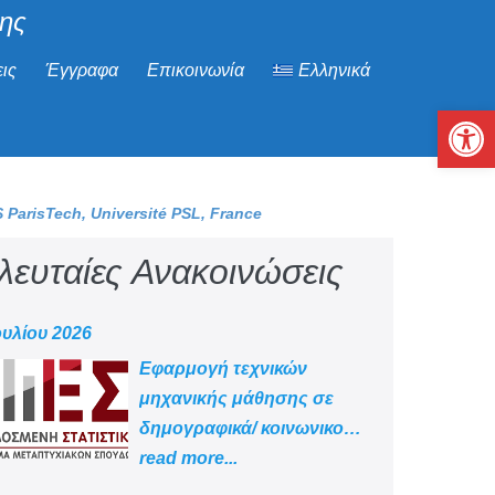
μης
ις
Έγγραφα
Επικοινωνία
Ελληνικά
Αν
 ParisTech, Université PSL, France
λευταίες Ανακοινώσεις
ουλίου 2026
Εφαρμογή τεχνικών
μηχανικής μάθησης σε
δημογραφικά/ κοινωνικο
-οικονομικά δεδομένα
read more...