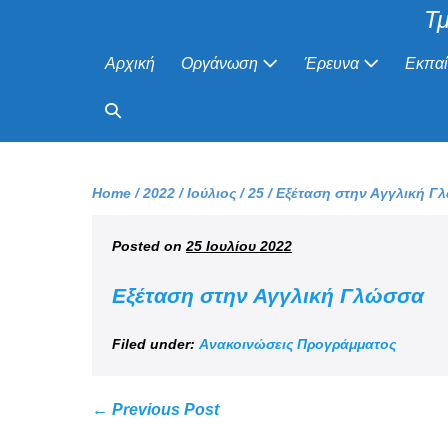
Τμ
Αρχική
Οργάνωση
Έρευνα
Εκπα
Home
/
2022
/
Ιούλιος
/
25
/
Εξέταση στην Αγγλική Γ
Posted on
25 Ιουλίου 2022
Εξέταση στην Αγγλική Γλώσσα
Filed under:
Ανακοινώσεις Προγράμματος
← Previous Post