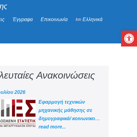
μης
ις
Έγγραφα
Επικοινωνία
Ελληνικά
Αν
λευταίες Ανακοινώσεις
ουλίου 2026
Εφαρμογή τεχνικών
μηχανικής μάθησης σε
δημογραφικά/ κοινωνικο
-οικονομικά δεδομένα
read more...