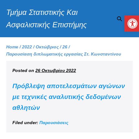
Τμήμα Στατιστικής Και
Αν
Ασφαλιστικής Επιστήμης
Home
/
2022
/
Οκτώβριος
/
26
/
Παρουσίαση διπλωματικής εργασίας Στ. Κωνσταντίνου
Posted on
26 Οκτωβρίου 2022
Πρόβλεψη αποτελεσμάτων αγώνων
με τεχνικές αναλυτικής δεδομένων
αθλητών
Filed under:
Παρουσιάσεις