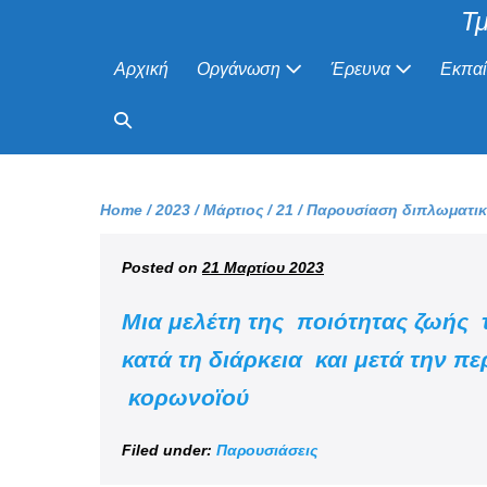
Τμ
Αρχική
Οργάνωση
Έρευνα
Εκπα
Home
/
2023
/
Μάρτιος
/
21
/
Παρουσίαση διπλωματικ
Posted on
21 Μαρτίου 2023
Μια μελέτη της ποιότητας ζωής τ
κατά τη διάρκεια και μετά την π
κορωνοϊού
Filed under:
Παρουσιάσεις