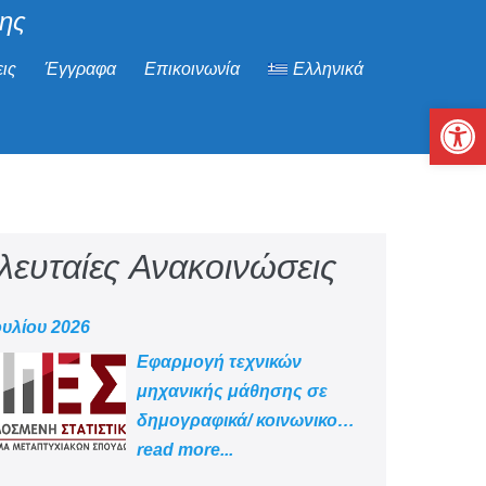
μης
ις
Έγγραφα
Επικοινωνία
Ελληνικά
Αν
λευταίες Ανακοινώσεις
ουλίου 2026
Εφαρμογή τεχνικών
μηχανικής μάθησης σε
δημογραφικά/ κοινωνικο
-οικονομικά δεδομένα
read more...