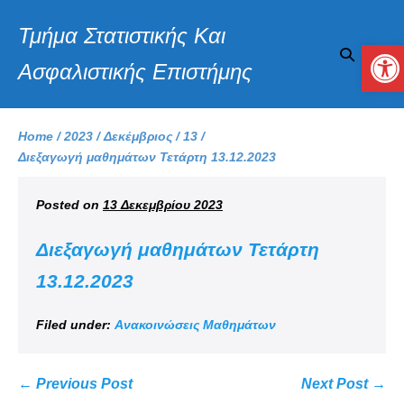
Τμήμα Στατιστικής Και
Αν
Ασφαλιστικής Επιστήμης
Home
/
2023
/
Δεκέμβριος
/
13
/
Διεξαγωγή μαθημάτων Τετάρτη 13.12.2023
Posted on
13 Δεκεμβρίου 2023
Διεξαγωγή μαθημάτων Τετάρτη
13.12.2023
Filed under:
Ανακοινώσεις Μαθημάτων
← Previous Post
Next Post →