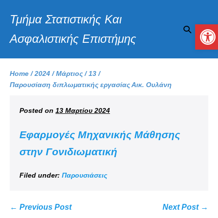
Τμήμα Στατιστικής Και
Αν
Ασφαλιστικής Επιστήμης
Home
/
2024
/
Μάρτιος
/
13
/
Παρουσίαση διπλωματικής εργασίας Αικ. Ουλάνη
Posted on
13 Μαρτίου 2024
Εφαρμογές Μηχανικής Μάθησης
στην Γονιδιωματική
Filed under:
Παρουσιάσεις
← Previous Post
Next Post →