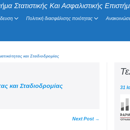
ήμα Στατιστικής Και Ασφαλιστικής Επιστή
ίδευση
Πολιτική διασφάλισης ποιότητας
Ανακοινώσε
ατικότητας και Σταδιοδρομίας
Τε
ας και Σταδιοδρομίας
31 Ι
Next Post →