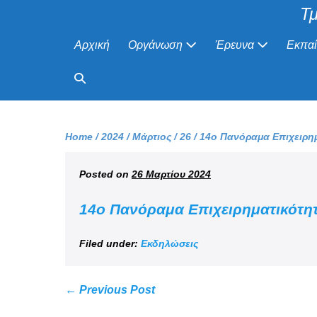
Τμ
Αρχική
Οργάνωση
Έρευνα
Εκπα
Home
/
2024
/
Μάρτιος
/
26
/
14ο Πανόραμα Επιχειρημ
Posted on
26 Μαρτίου 2024
14ο Πανόραμα Επιχειρηματικότητ
Filed under:
Εκδηλώσεις
← Previous Post