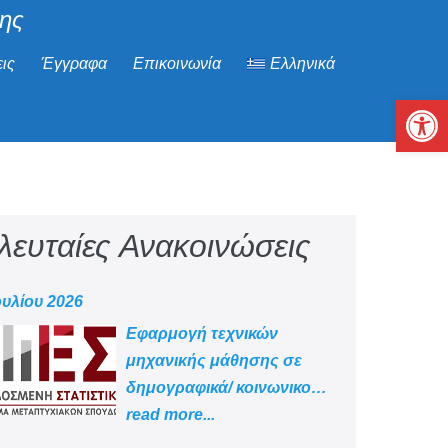
μης
ις
Έγγραφα
Επικοινωνία
Ελληνικά
Αν
λευταίες Ανακοινώσεις
ουλίου 2026
Εφαρμογή τεχνικών
μηχανικής μάθησης σε
δημογραφικά/ κοινωνικο
-οικονομικά δεδομένα
read more...