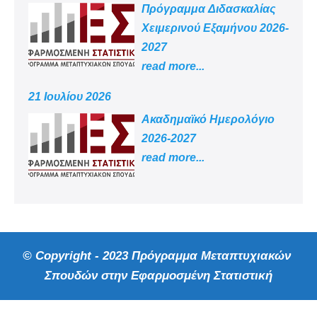
Πρόγραμμα Διδασκαλίας
Χειμερινού Εξαμήνου 2026-
2027
read more...
21 Ιουλίου 2026
Aκαδημαϊκό Ημερολόγιο
2026-2027
read more...
© Copyright - 2023 Πρόγραμμα Μεταπτυχιακών
Σπουδών στην Εφαρμοσμένη Στατιστική