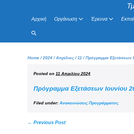
Τμ
Αρχική
Οργάνωση
Έρευνα
Εκπα
Home
/
2024
/
Απρίλιος
/
11
/
Πρόγραμμα Εξετάσεων Ι
Posted on
11 Απριλίου 2024
Πρόγραμμα Εξετάσεων Ιουνίου 2
Filed under:
Ανακοινώσεις Προγράμματος
← Previous Post