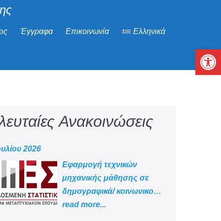
μης
ις
Έγγραφα
Επικοινωνία
Ελληνικά
Αν
λευταίες Ανακοινώσεις
ουλίου 2026
Εφαρμογή τεχνικών
μηχανικής μάθησης σε
δημογραφικά/ κοινωνικο
-οικονομικά δεδομένα
read more...