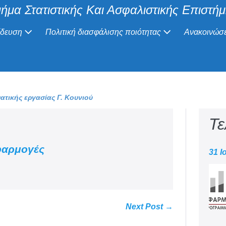
ήμα Στατιστικής Και Ασφαλιστικής Επιστή
ίδευση
Πολιτική διασφάλισης ποιότητας
Ανακοινώσε
τικής εργασίας Γ. Κουνιού
Τε
εφαρμογές
31 Ι
Next Post →