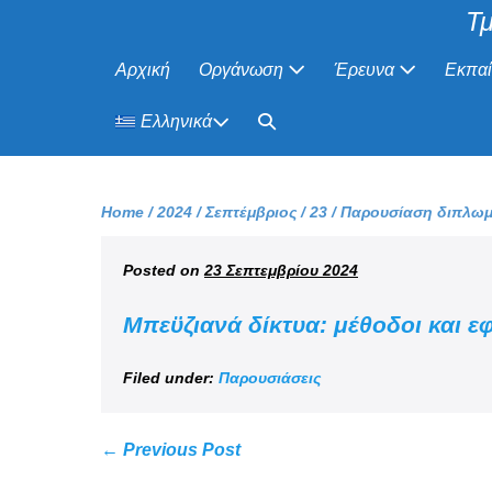
Τμ
Αρχική
Οργάνωση
Έρευνα
Εκπα
Ελληνικά
Home
/
2024
/
Σεπτέμβριος
/
23
/
Παρουσίαση διπλωμα
Posted on
23 Σεπτεμβρίου 2024
Μπεϋζιανά δίκτυα: μέθοδοι και 
Filed under:
Παρουσιάσεις
← Previous Post