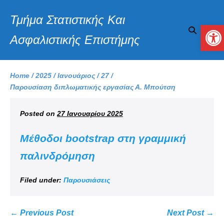
Τμήμα Στατιστικής Και
Αν
Ασφαλιστικής Επιστήμης
Home
/
2025
/
Ιανουάριος
/
27
/
Παρουσίαση διπλωματικής εργασίας Α. Μπούτση
Posted on
27 Ιανουαρίου 2025
Μέθοδοι bootstrap στη γραμμική
παλινδρόμηση
Filed under:
Παρουσιάσεις
← Previous Post
Next Post →