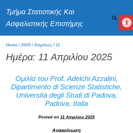
Τμήμα Στατιστικής Και
Αν
Ασφαλιστικής Επιστήμης
Home
/
2025
/
Απρίλιος
/
11
Ημέρα:
11 Απριλίου 2025
Ομιλία του Prof. Adelchi Azzalini,
Dipartimento di Scienze Statistiche,
Università degli Studi di Padova,
Padova, Italia
Posted on
11 Απριλίου 2025
Ανακοίνωση