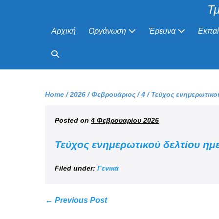
Τμ
Αρχική
Οργάνωση
Έρευνα
Εκπα
Home
/
2026
/
Φεβρουάριος
/
4
/
Τεύχος ενημερωτικο
Posted on
4 Φεβρουαρίου 2026
Τεύχος ενημερωτικού δελτίου ημ
Filed under:
Γενικά
← Previous Post