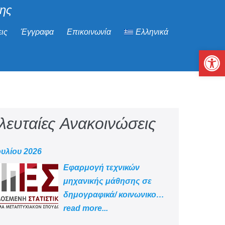
μης
ις
Έγγραφα
Επικοινωνία
Ελληνικά
Αν
λευταίες Ανακοινώσεις
ουλίου 2026
Εφαρμογή τεχνικών
μηχανικής μάθησης σε
δημογραφικά/ κοινωνικο
-οικονομικά δεδομένα
read more...