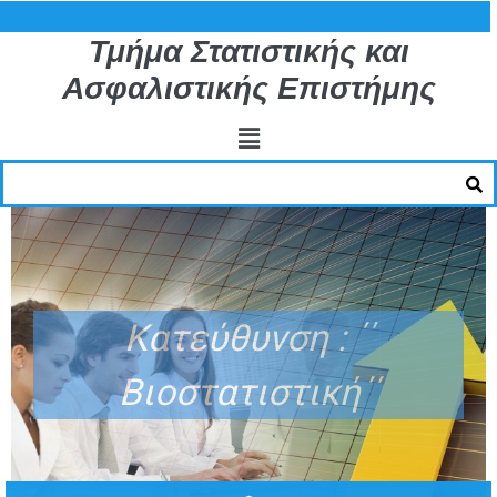
Τμήμα Στατιστικής και
Ασφαλιστικής Επιστήμης
Κατεύθυνση : ΄΄
Βιοστατιστική΄΄