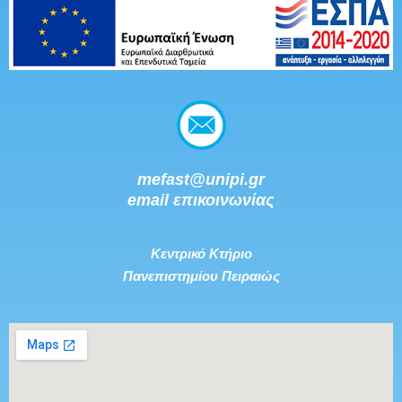
mefast@unipi.gr
email επικοινωνίας
Κεντρικό Κτήριο
Πανεπιστημίου Πειραιώς