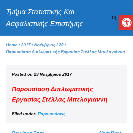
Τμήμα Στατιστικής Και
Αν
Ασφαλιστικής Επιστήμης
Home
/
2017
/
Νοέμβριος
/
29
/
Παρουσίαση Διπλωματικής Εργασίας Στέλλας Μπελογιάννη
Posted on
29 Νοεμβρίου 2017
Παρουσίαση Διπλωματικής
Εργασίας Στέλλας Μπελογιάννη
Filed under:
Παρουσιάσεις