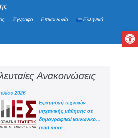
μης
ις
Έγγραφα
Επικοινωνία
Ελληνικά
Αν
λευταίες Ανακοινώσεις
ουλίου 2026
Εφαρμογή τεχνικών
μηχανικής μάθησης σε
δημογραφικά/ κοινωνικο
-οικονομικά δεδομένα
read more...