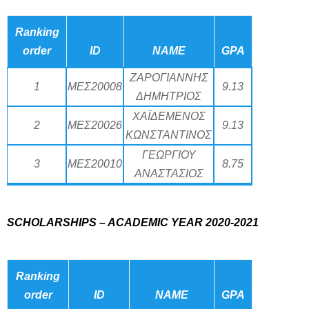
Ranking
order
ID
NAME
GPA
ΖΑΡΟΓΙΑΝΝΗΣ
1
ΜΕΣ20008
9.13
ΔΗΜΗΤΡΙΟΣ
ΧΑΪΔΕΜΕΝΟΣ
2
ΜΕΣ20026
9.13
ΚΩΝΣΤΑΝΤΙΝΟΣ
ΓΕΩΡΓΙΟΥ
3
ΜΕΣ20010
8.75
ΑΝΑΣΤΑΣΙΟΣ
SCHOLARSHIPS – ACADEMIC YEAR 2020-2021
Ranking
order
ID
NAME
GPA