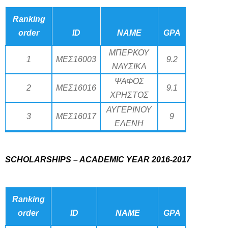
Ranking
order
ID
NAME
GPA
ΜΠΕΡΚΟΥ
1
ΜΕΣ16003
9.2
ΝΑΥΣΙΚΑ
ΨΑΦΟΣ
2
ΜΕΣ16016
9.1
ΧΡΗΣΤΟΣ
ΑΥΓΕΡΙΝΟΥ
3
ΜΕΣ16017
9
ΕΛΕΝΗ
SCHOLARSHIPS – ACADEMIC YEAR 2016-2017
Ranking
order
ID
NAME
GPA