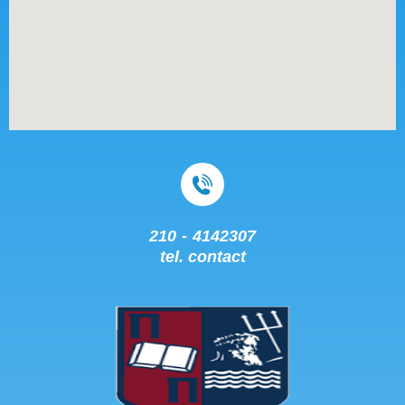
210 - 4142307
tel. contact